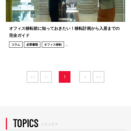
オフィス移転前に知っておきたい！移転計画から入居までの
完全ガイド
...
コラム
必要書類
オフィス移転
<<
<
1
>
>>
TOPICS
トピックス