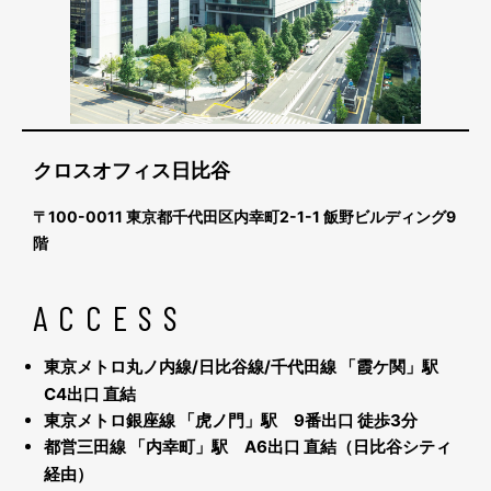
クロスオフィス日比谷
〒100-0011 東京都千代田区内幸町2-1-1 飯野ビルディング9
階
ACCESS
東京メトロ丸ノ内線/日比谷線/千代田線 「霞ケ関」駅
C4出口 直結
東京メトロ銀座線 「虎ノ門」駅
9
番出口 徒歩
3
分
都営三田線 「内幸町」駅
A6
出口 直結（
日比谷シティ
経由）