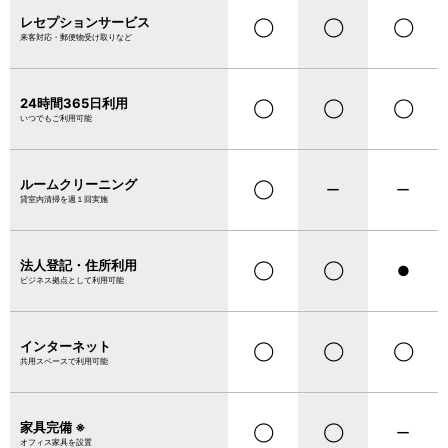
レセプションサービス
◯
◯
◯
来客対応・郵便物受け取りなど
24時間365日利用
◯
◯
◯
いつでもご利用可能
ルームクリーニング
◯
ー
ー
貸室内清掃を週１回実施
法人登記・住所利用
◯
◯
●
ビジネス拠点として利用可能
インターネット
◯
◯
◯
共用スペースで利用可能
家具完備 ※
◯
◯
ー
オフィス家具を設置