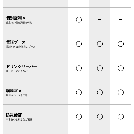
個別空調 ※
◯
ー
ー
貸室内の温度調整が可能
電話ブース
◯
◯
◯
電話やWEB会議用のブース
ドリンクサーバー
◯
◯
◯
コーヒーやお茶など
喫煙室 ※
◯
◯
◯
喫煙スペースを用意。
防災備蓄
◯
◯
◯
非常食や飲料水など備蓄