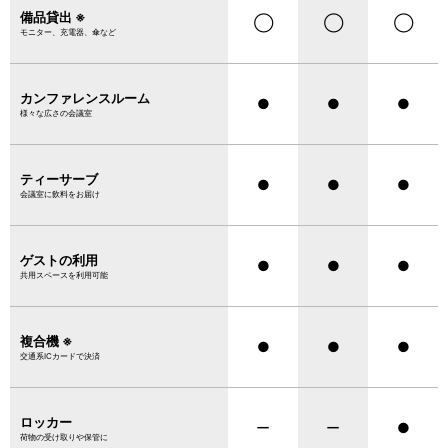
備品貸出 ※
◯
◯
◯
モニター、充電器、傘など
カンファレンスルーム
●
●
●
様々な広さの会議室
ティーサーブ
●
●
●
会議室に飲料をお届け
ゲストの利用
●
●
●
共用スペースを利用可能
複合機 ※
●
●
●
交通系ICカードで決済
ロッカー
ー
ー
●
荷物の受け取りや保管に