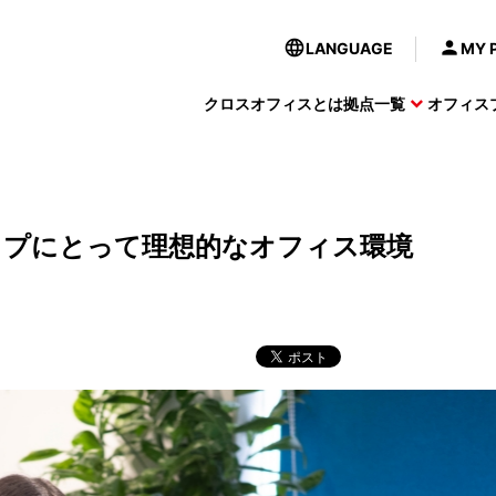
LANGUAGE
MY 
クロスオフィスとは
拠点一覧
オフィス
キャンペーン実施中
ップにとって理想的なオフィス環境
スオフィスプラン
ニュース
日比谷
専用デスクプラン
イベント
内幸町
ン実施中
キャンペーン実施中