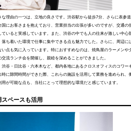
きな理由の一つは、立地の良さです。渋谷駅から徒歩7分、さらに表参
全国にお客さまを抱えており、営業担当の出張が多いのですが、交通の
していると実感しています。また、渋谷の中でも人の往来が激しい中心
、落ち着いた環境で仕事に集中できる点も魅力でした。さらに、周辺に
ない点も気に入っています。特におすすめなのは、焼鳥屋のラーメンや
の交流ランチ会を開催し、親睦を深めることができました。
、渋谷・日比谷・六本木など、都内各地にあるクロスオフィスのコワー
出時に隙間時間ができた際、これらの施設を活用して業務を進められ、
利用が可能な点も、当社にとって理想的な環境だと感じています。
用スペースも活用