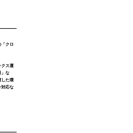
の「クロ
ックス運
田」な
慮した環
ン対応な