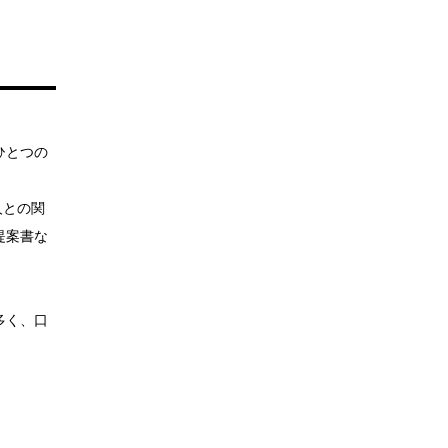
ひとつの
人との関
提案書な
多く、口