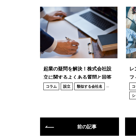
起業の疑問を解決！株式会社設
レ
立に関するよくある質問と回答
フ
まとめ
オ
...
コラム
設立
類似する会社名
コ
違
シ
前の記事