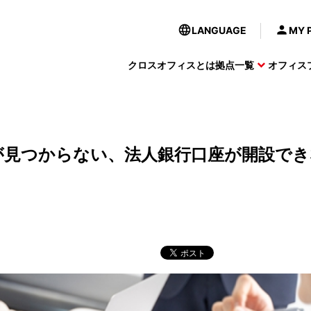
LANGUAGE
MY 
クロスオフィスとは
拠点一覧
オフィス
キャンペーン実施中
が見つからない、法人銀行口座が開設でき
スオフィスプラン
ニュース
日比谷
専用デスクプラン
イベント
内幸町
ン実施中
キャンペーン実施中