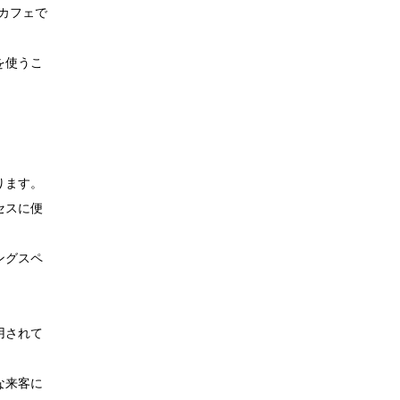
カフェで
を使うこ
ります。
セスに便
ングスペ
。
用されて
な来客に