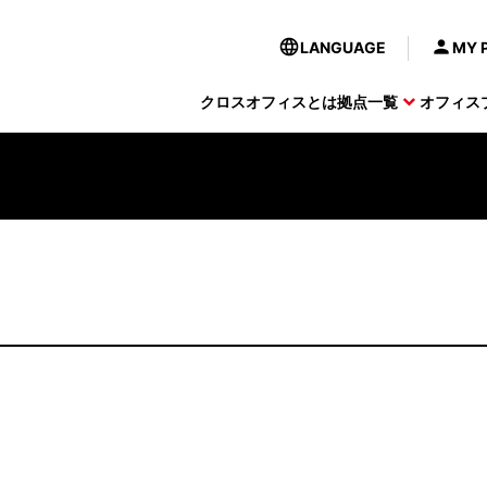
LANGUAGE
MY 
クロスオフィスとは
拠点一覧
オフィス
キャンペーン実施中
スオフィスプラン
ニュース
日比谷
専用デスクプラン
イベント
内幸町
ン実施中
キャンペーン実施中